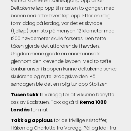
vertikal kilometer i solnedgang opp Ulriken.
Deltakerne løp opp til masten to ganger, med
banen ned etter hvert løp opp. Etter en rolig
formiddag på lørdag, var det et skyrace
(fjelløp) som sto på menyen. 12 kilometer med
1200 høydemeter skulle forseres. Den tette
tåken gjorde det utfordrende i høyden.
Ungdommene gjorde en enorm innsats
gjennom den krevende løypen. Med to tøffe
konkurranser i kroppen kunne deltakerne senke
skuldrene og nyte lørdagskvelden. På
søndagen ble det en rolig tur opp Stoltzen.
Tusen takk
til Varegg for at vi kunne benytte
oss av Badstuen. Takk også til
Rema 1000
Landås
for mat.
Takk og applaus
for de frivillige Kristoffer,
Håkon og Charlotte fra Varegg, Pål og Ida i fra