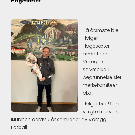
Hagesæter.
På årsmøte ble
Holger
Hagesæter
hedret med
Varegg`s
sølvmerke. I
begrunnelse sier
merkekomiteen
bl.a.:
Holger har 9 år i
valgte tillitsverv
iklubben derav 7 år som leder av Varegg
Fotball.